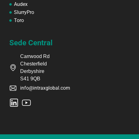
Audex
SlurryPro
Toro
Sede Central
Carrwood Rd
Chesterfield
Derbyshire
S41 9QB
info@intraxglobal.com